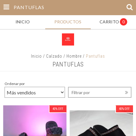
PANTUFLAS
INICIO
PRODUCTOS
CARRITO
0
Inicio
/
Calzado
/
Hombre
/
Pantuflas
PANTUFLAS
Ordenar por
Filtrar por
40
%
OFF
40
%
OFF