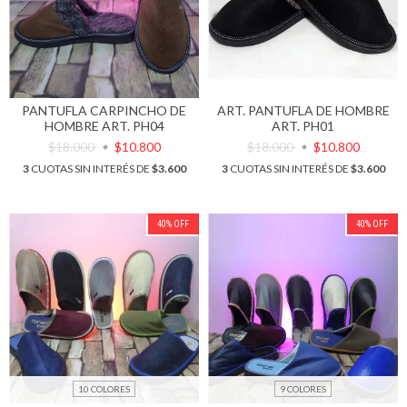
PANTUFLA CARPINCHO DE
ART. PANTUFLA DE HOMBRE
HOMBRE ART. PH04
ART. PH01
$18.000
$10.800
$18.000
$10.800
3
CUOTAS SIN INTERÉS DE
$3.600
3
CUOTAS SIN INTERÉS DE
$3.600
40
%
OFF
40
%
OFF
10 COLORES
9 COLORES