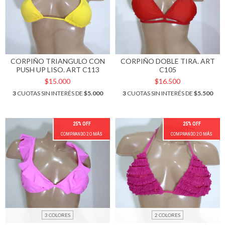
CORPIÑO TRIANGULO CON
CORPIÑO DOBLE TIRA. ART
PUSH UP LISO. ART C113
C105
$15.000
$16.500
3
CUOTAS SIN INTERÉS DE
$5.000
3
CUOTAS SIN INTERÉS DE
$5.500
25% OFF
25% OFF
COMPRANDO 2 O MÁS
COMPRANDO 2 O MÁS
3 COLORES
2 COLORES