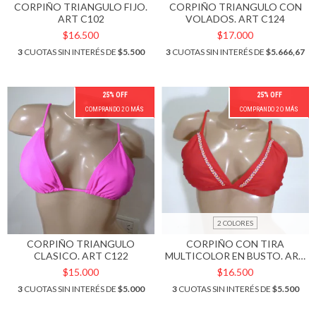
CORPIÑO TRIANGULO FIJO.
CORPIÑO TRIANGULO CON
ART C102
VOLADOS. ART C124
$16.500
$17.000
3
CUOTAS SIN INTERÉS DE
$5.500
3
CUOTAS SIN INTERÉS DE
$5.666,67
25% OFF
25% OFF
COMPRANDO 2 O MÁS
COMPRANDO 2 O MÁS
2 COLORES
CORPIÑO TRIANGULO
CORPIÑO CON TIRA
CLASICO. ART C122
MULTICOLOR EN BUSTO. ART
C111
$15.000
$16.500
3
CUOTAS SIN INTERÉS DE
$5.000
3
CUOTAS SIN INTERÉS DE
$5.500