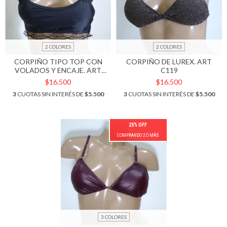
2 COLORES
2 COLORES
CORPIÑO TIPO TOP CON
CORPIÑO DE LUREX. ART
VOLADOS Y ENCAJE. ART
C119
C120
$16.500
$16.500
3
CUOTAS SIN INTERÉS DE
$5.500
3
CUOTAS SIN INTERÉS DE
$5.500
25% OFF
COMPRANDO 2 O MÁS
3 COLORES