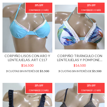
25% OFF
25% OFF
COMPRANDO 2 O MÁS
COMPRANDO 2 O MÁS
CORPIÑO LISOS CON ARO Y
CORPIÑO TRIÁNGULO CON
LENTEJUELAS. ART C117
LENTEJUELAS Y POMPONES.
ART C101
$16.500
$16.500
3
CUOTAS SIN INTERÉS DE
$5.500
3
CUOTAS SIN INTERÉS DE
$5.500
25% OFF
25% OFF
COMPRANDO 2 O MÁS
COMPRANDO 2 O MÁS