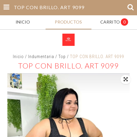
TOP CON BRILLO. ART 9099
INICIO
PRODUCTOS
CARRITO
0
Inicio
/
Indumentaria
/
Top
/
TOP CON BRILLO. ART 9099
TOP CON BRILLO. ART 9099